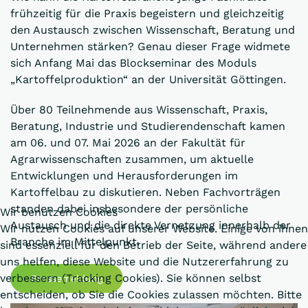
frühzeitig für die Praxis begeistern und gleichzeitig
den Austausch zwischen Wissenschaft, Beratung und
Unternehmen stärken? Genau dieser Frage widmete
sich Anfang Mai das Blockseminar des Moduls
„Kartoffelproduktion“ an der Universität Göttingen.
Über 80 Teilnehmende aus Wissenschaft, Praxis,
Beratung, Industrie und Studierendenschaft kamen
am 06. und 07. Mai 2026 an der Fakultät für
Agrarwissenschaften zusammen, um aktuelle
Entwicklungen und Herausforderungen im
Kartoffelbau zu diskutieren. Neben Fachvorträgen
standen dabei insbesondere der persönliche
Wir benutzen Cookies
Austausch und die direkte Vernetzung innerhalb der
Wir nutzen Cookies auf unserer Website. Einige von ihnen
Branche im Mittelpunkt.
sind essenziell für den Betrieb der Seite, während andere
uns helfen, diese Website und die Nutzererfahrung zu
verbessern (Tracking Cookies). Sie können selbst
Pressemeldung
entscheiden, ob Sie die Cookies zulassen möchten. Bitte