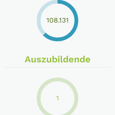
109.872
Auszubildende
1