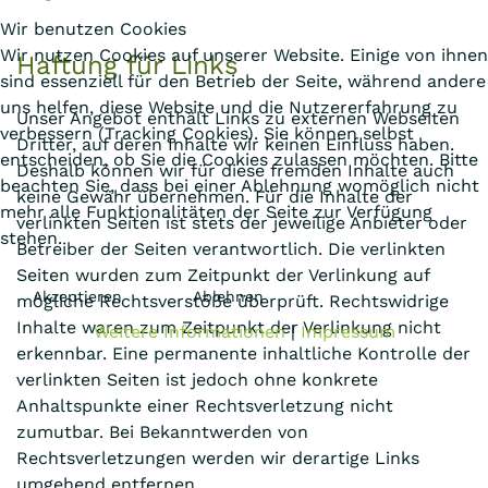
Wir benutzen Cookies
Wir nutzen Cookies auf unserer Website. Einige von ihnen
Haftung für Links
sind essenziell für den Betrieb der Seite, während andere
uns helfen, diese Website und die Nutzererfahrung zu
Unser Angebot enthält Links zu externen Webseiten
verbessern (Tracking Cookies). Sie können selbst
Dritter, auf deren Inhalte wir keinen Einfluss haben.
entscheiden, ob Sie die Cookies zulassen möchten. Bitte
Deshalb können wir für diese fremden Inhalte auch
beachten Sie, dass bei einer Ablehnung womöglich nicht
keine Gewähr übernehmen. Für die Inhalte der
mehr alle Funktionalitäten der Seite zur Verfügung
verlinkten Seiten ist stets der jeweilige Anbieter oder
stehen.
Betreiber der Seiten verantwortlich. Die verlinkten
Seiten wurden zum Zeitpunkt der Verlinkung auf
Akzeptieren
Ablehnen
mögliche Rechtsverstöße überprüft. Rechtswidrige
Inhalte waren zum Zeitpunkt der Verlinkung nicht
Weitere Informationen
|
Impressum
erkennbar. Eine permanente inhaltliche Kontrolle der
verlinkten Seiten ist jedoch ohne konkrete
Anhaltspunkte einer Rechtsverletzung nicht
zumutbar. Bei Bekanntwerden von
Rechtsverletzungen werden wir derartige Links
umgehend entfernen.